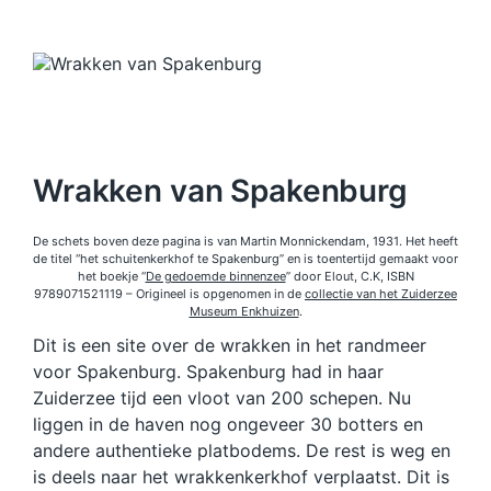
Wrakken van Spakenburg
De schets boven deze pagina is van Martin Monnickendam, 1931. Het heeft
de titel “het schuitenkerkhof te Spakenburg” en is toentertijd gemaakt voor
het boekje “
De gedoemde binnenzee
” door Elout, C.K, ISBN
9789071521119 – Origineel is opgenomen in de
collectie van het Zuiderzee
Museum Enkhuizen
.
Dit is een site over de wrakken in het randmeer
voor Spakenburg. Spakenburg had in haar
Zuiderzee tijd een vloot van 200 schepen. Nu
liggen in de haven nog ongeveer 30 botters en
andere authentieke platbodems. De rest is weg en
is deels naar het wrakkenkerkhof verplaatst. Dit is